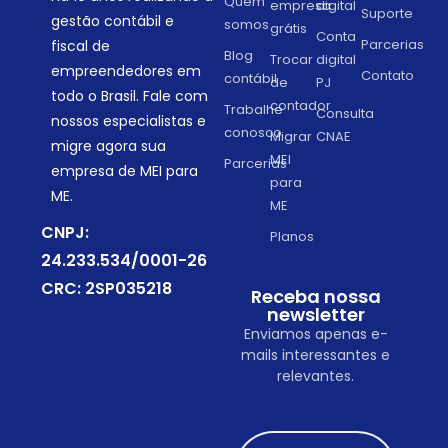
Quem
empresa
digital
Suporte
gestão contábil e
somos
grátis
Conta
Parcerias
fiscal de
Blog
Trocar
digital
empreendedores em
Contato
contábil
de
PJ
todo o Brasil. Fale com
contador
Trabalhe
Consulta
nossos especialistas e
conosco
Migrar
CNAE
migre agora sua
MEI
Parcerias
empresa de MEI para
para
ME.
ME
CNPJ:
Planos
24.233.534/0001-26
CRC: 2SP035218
Receba nossa
newsletter
Enviamos apenas e-
mails interessantes e
relevantes.