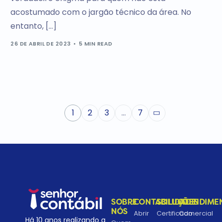
acostumado com o jargão técnico da área. No
entanto, […]
26 DE ABRIL DE 2023
5 MIN READ
1
2
3
…
7
SOBRE
CONTABILIDADE
SOLUÇÕES
ATENDIME
NÓS
Abrir
Certificado
Comercial
Há 10 anos realizando a