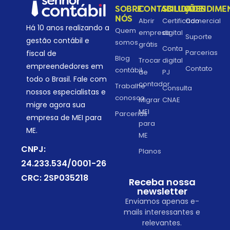
SOBRE
CONTABILIDADE
SOLUÇÕES
ATENDIME
NÓS
Abrir
Certificado
Comercial
Há 10 anos realizando a
Quem
empresa
digital
Suporte
gestão contábil e
somos
grátis
Conta
Parcerias
fiscal de
Blog
Trocar
digital
empreendedores em
Contato
contábil
de
PJ
todo o Brasil. Fale com
contador
Trabalhe
Consulta
nossos especialistas e
conosco
Migrar
CNAE
migre agora sua
MEI
Parcerias
empresa de MEI para
para
ME.
ME
CNPJ:
Planos
24.233.534/0001-26
CRC: 2SP035218
Receba nossa
newsletter
Enviamos apenas e-
mails interessantes e
relevantes.