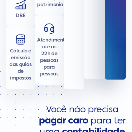
patrimonial
DRE
Atendimento
até as
Cálculo e
22h de
emissão
pessoas
das guias
para
de
pessoas
impostos
Você não precisa
pagar caro
para ter