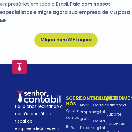
empresários em todo o Brasil.
Fale com nossos
especialistas e migre agora sua empresa de MEI para
ME.
Migrar meu MEI agora
SOBRE
CONTABILIDADE
SOLUÇÕES
ATENDIME
NÓS
Abrir
Certificado
Comercial
Há 10 anos realizando a
Quem
empresa
digital
gestão contábil e
Suporte
somos
grátis
fiscal de
Conta
Parcerias
Blog
Trocar
digital
empreendedores em