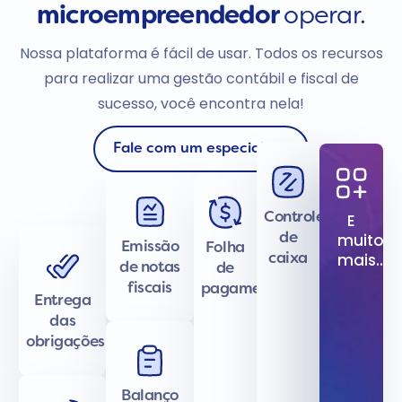
microempreendedor
operar.
Nossa plataforma é fácil de usar. Todos os recursos
para realizar uma gestão contábil e fiscal de
sucesso, você encontra nela!
Fale com um especialista
E
Controle
muito
de
Emissão
Folha
mais...
caixa
de notas
de
fiscais
pagamentos
Entrega
das
obrigações
Balanço