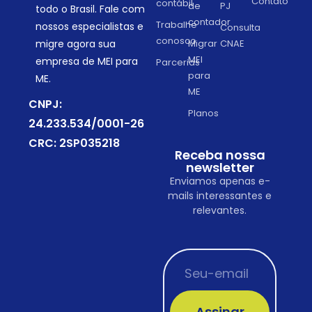
Contato
contábil
de
PJ
todo o Brasil. Fale com
contador
Trabalhe
nossos especialistas e
Consulta
conosco
migre agora sua
Migrar
CNAE
MEI
empresa de MEI para
Parcerias
para
ME.
ME
CNPJ:
Planos
24.233.534/0001-26
CRC: 2SP035218
Receba nossa
newsletter
Enviamos apenas e-
mails interessantes e
relevantes.
Assinar