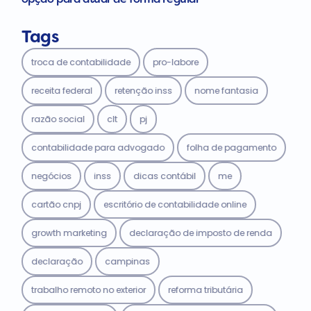
Tags
troca de contabilidade
pro-labore
receita federal
retenção inss
nome fantasia
razão social
clt
pj
contabilidade para advogado
folha de pagamento
negócios
inss
dicas contábil
me
cartão cnpj
escritório de contabilidade online
growth marketing
declaração de imposto de renda
declaração
campinas
trabalho remoto no exterior
reforma tributária