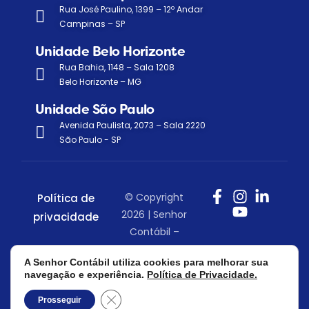
Rua José Paulino, 1399 – 12º Andar
Campinas – SP
Unidade Belo Horizonte
Rua Bahia, 1148 – Sala 1208
Belo Horizonte – MG
Unidade São Paulo
Avenida Paulista, 2073 – Sala 2220
São Paulo - SP
© Copyright
Política de
2026 | Senhor
privacidade
Contábil –
Todos os
A Senhor Contábil utiliza cookies para melhorar sua
direitos
navegação e experiência.
Política de Privacidade.
reservados.
Close GDPR Cookie Banner
Prosseguir