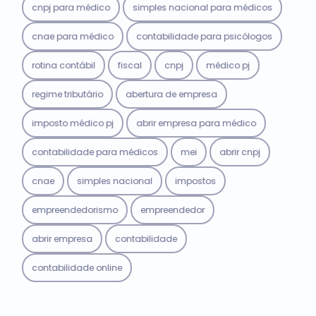
cnpj para médico
simples nacional para médicos
cnae para médico
contabilidade para psicólogos
rotina contábil
fiscal
cnpj
médico pj
regime tributário
abertura de empresa
imposto médico pj
abrir empresa para médico
contabilidade para médicos
mei
abrir cnpj
cnae
simples nacional
impostos
empreendedorismo
empreendedor
abrir empresa
contabilidade
contabilidade online