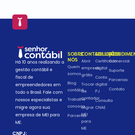
SOBRE
CONTABILIDADE
SOLUÇÕES
ATENDIME
NÓS
Abrir
Certificado
Comercial
Há 10 anos realizando a
Quem
empresa
digital
gestão contábil e
Suporte
somos
grátis
fiscal de
Conta
Parcerias
Blog
Trocar
digital
empreendedores em
Contato
contábil
de
PJ
todo o Brasil. Fale com
contador
Trabalhe
nossos especialistas e
Consulta
conosco
migre agora sua
Migrar
CNAE
MEI
empresa de MEI para
Parcerias
para
ME.
ME
CNPJ: