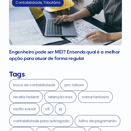
Contabilidade
,
Tributário
Engenheiro pode ser MEI? Entenda qual é a melhor
opção para atuar de forma regular
Tags
troca de contabilidade
pro-labore
receita federal
retenção inss
nome fantasia
razão social
clt
pj
contabilidade para advogado
folha de pagamento