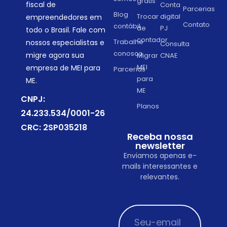
grátis
fiscal de
Conta
Parcerias
Blog
Trocar
digital
empreendedores em
Contato
contábil
de
PJ
todo o Brasil. Fale com
contador
Trabalhe
nossos especialistas e
Consulta
conosco
migre agora sua
Migrar
CNAE
MEI
empresa de MEI para
Parcerias
para
ME.
ME
CNPJ:
Planos
24.233.534/0001-26
CRC: 2SP035218
Receba nossa
newsletter
Enviamos apenas e-
mails interessantes e
relevantes.