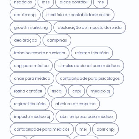
negócios
inss
dicas contábil
me
cartão cnpj
escritório de contabilidade online
growth marketing
declaração de imposto de renda
declaração
campinas
trabalho remoto no exterior
reforma tributária
cnpj para médico
simples nacional para médicos
cnae para médico
contabilidade para psicólogos
rotina contábil
fiscal
cnpj
médico pj
regime tributário
abertura de empresa
imposto médico pj
abrir empresa para médico
contabilidade para médicos
mei
abrir cnpj