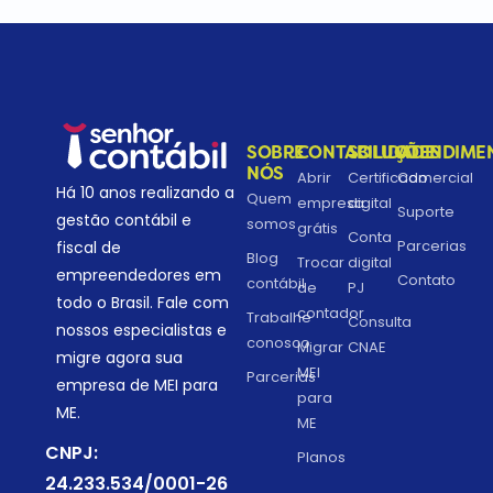
SOBRE
CONTABILIDADE
SOLUÇÕES
ATENDIME
NÓS
Abrir
Certificado
Comercial
Há 10 anos realizando a
Quem
empresa
digital
Suporte
gestão contábil e
somos
grátis
Conta
Parcerias
fiscal de
Blog
Trocar
digital
empreendedores em
Contato
contábil
de
PJ
todo o Brasil. Fale com
contador
Trabalhe
Consulta
nossos especialistas e
conosco
Migrar
CNAE
migre agora sua
MEI
Parcerias
empresa de MEI para
para
ME.
ME
CNPJ:
Planos
24.233.534/0001-26