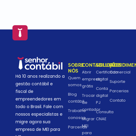
SOBRE
CONTABILIDADE
SOLUÇÕES
ATENDIME
NÓS
Abrir
Certificado
Comercial
Há 10 anos realizando a
Quem
empresa
digital
Suporte
gestão contábil e
somos
grátis
Conta
Parcerias
fiscal de
Blog
Trocar
digital
empreendedores em
Contato
contábil
de
PJ
todo o Brasil. Fale com
contador
Trabalhe
Consulta
nossos especialistas e
conosco
Migrar
CNAE
migre agora sua
MEI
Parcerias
empresa de MEI para
para