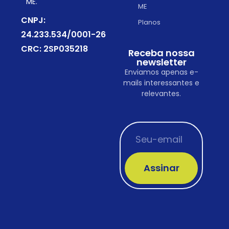
ME.
ME
CNPJ:
Planos
24.233.534/0001-26
CRC: 2SP035218
Receba nossa
newsletter
Enviamos apenas e-
mails interessantes e
relevantes.
Assinar