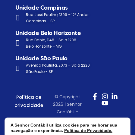
Unidade Campinas
Rua José Paulino, 1399 – 12º Andar
Campinas – SP
Unidade Belo Horizonte
Rua Bahia, 1148 – Sala 1208
Belo Horizonte – MG
Unidade São Paulo
Avenida Paulista, 2073 – Sala 2220
São Paulo - SP
© Copyright
Política de
2026 | Senhor
privacidade
Contábil –
Todos os
A Senhor Contábil utiliza cookies para melhorar sua
direitos
navegação e experiência.
Política de Privacidade.
reservados.