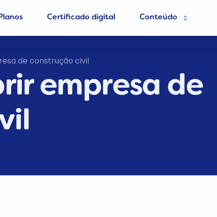
Planos
Certificado digital
Conteúdo
esa grátis
Blog Contábil
esa de construção civil
rir empresa de
 Contador
Abertura de empres
Contabilidade Onlin
er MEI
vil