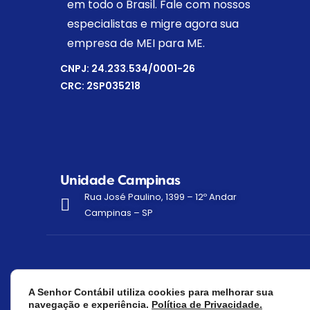
em todo o Brasil. Fale com nossos
especialistas e migre agora sua
empresa de MEI para ME.
CNPJ: 24.233.534/0001-26
CRC: 2SP035218
Unidade Campinas
Rua José Paulino, 1399 – 12º Andar
Campinas – SP
Política de privacidade
©
A Senhor Contábil utiliza cookies para melhorar sua
Fale com um especi
navegação e experiência.
Política de Privacidade.