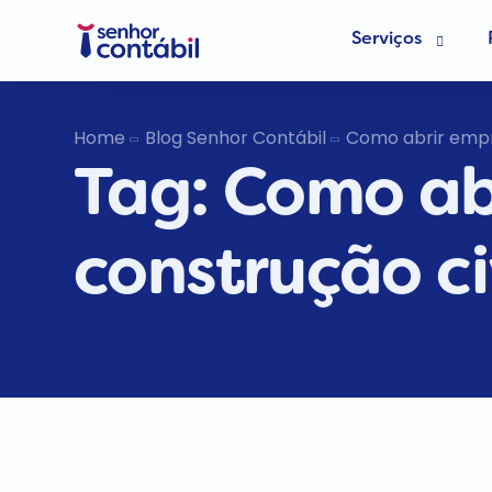
Serviços
Abrir Empr
Home
Blog Senhor Contábil
Como abrir empr
Tag:
Como ab
Trocar de
Deixar de s
construção ci