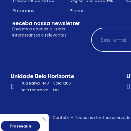
Trabalhe conosco
Migrar MEI para ME
C
Parcerias
Planos
Receba nossa newsletter
Enviamos apenas e-mails
interessantes e relevantes.
Unidade Belo Horizonte
U
Rua Bahia, 1148 – Sala 1208
Belo Horizonte – MG
Close GDPR Cookie Banner
 Copyright 2026 | Senhor Contábil – Todos os direitos reservado
alista
agora!
Prosseguir
Fala