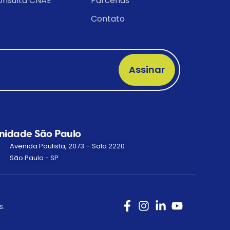
onsulta CNAE
Parcerias
Contato
Assinar
nidade São Paulo
Avenida Paulista, 2073 – Sala 2220
São Paulo - SP
s.
r com especialista