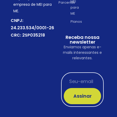
MEI
Parcerias
empresa de MEI para
para
ME.
ME
CNPJ:
Planos
24.233.534/0001-26
CRC: 2SP035218
Receba nossa
newsletter
Enviamos apenas e-
mails interessantes e
relevantes.
Assinar