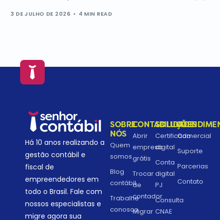
3 DE JULHO DE 2026
4 MIN READ
SOBRE
CONTABILIDADE
SOLUÇÕES
ATENDIME
NÓS
Abrir
Certificado
Comercial
Há 10 anos realizando a
Quem
empresa
digital
Suporte
gestão contábil e
somos
grátis
Conta
Parcerias
fiscal de
Blog
Trocar
digital
empreendedores em
Contato
contábil
de
PJ
todo o Brasil. Fale com
contador
Trabalhe
Consulta
nossos especialistas e
conosco
Migrar
CNAE
migre agora sua