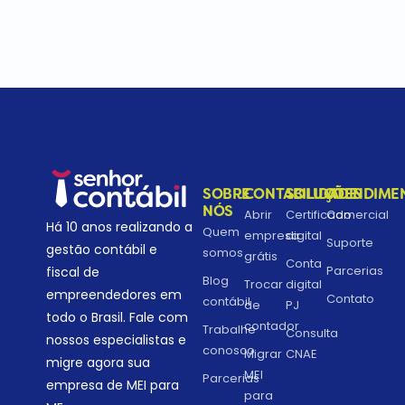
SOBRE
CONTABILIDADE
SOLUÇÕES
ATENDIME
NÓS
Abrir
Certificado
Comercial
Há 10 anos realizando a
Quem
empresa
digital
Suporte
gestão contábil e
somos
grátis
Conta
Parcerias
fiscal de
Blog
Trocar
digital
empreendedores em
Contato
contábil
de
PJ
todo o Brasil. Fale com
contador
Trabalhe
Consulta
nossos especialistas e
conosco
Migrar
CNAE
migre agora sua
MEI
Parcerias
empresa de MEI para
para