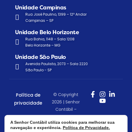
Unidade Campinas
Rua José Paulino, 1399 – 12º Andar
Campinas – SP
Unidade Belo Horizonte
Rua Bahia, 1148 – Sala 1208
Belo Horizonte – MG
Unidade São Paulo
Avenida Paulista, 2073 – Sala 2220
São Paulo - SP
© Copyright
Política de
2026 | Senhor
privacidade
Contábil –
Todos os
A Senhor Contábil utiliza cookies para melhorar sua
direitos
navegação e experiência.
Política de Privacidade.
reservados.