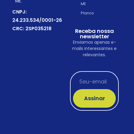
ME.
ME
CNPJ:
Planos
24.233.534/0001-26
CRC: 2SP035218
Receba nossa
newsletter
Enviamos apenas e-
mails interessantes e
relevantes.
Assinar