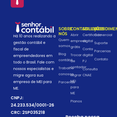
SOBRE
CONTABILIDADE
SOLUÇÕES
ATENDIME
NÓS
Abrir
Certificado
Comercial
Há 10 anos realizando a
Quem
empresa
digital
gestão contábil e
Suporte
somos
grátis
fiscal de
Conta
Parcerias
Blog
Trocar
digital
empreendedores em
Contato
contábil
de
PJ
todo o Brasil. Fale com
contador
Trabalhe
nossos especialistas e
Consulta
conosco
migre agora sua
Migrar
CNAE
MEI
empresa de MEI para
Parcerias
para
ME.
ME
CNPJ:
Planos
24.233.534/0001-26
CRC: 2SP035218
Receba nossa