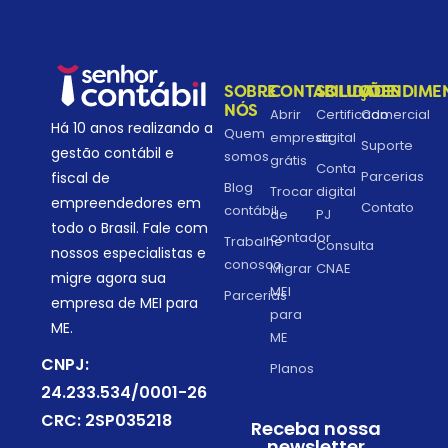
SOBRE
CONTABILIDADE
SOLUÇÕES
ATENDIME
NÓS
Abrir
Certificado
Comercial
Há 10 anos realizando a
Quem
empresa
digital
Suporte
gestão contábil e
somos
grátis
Conta
Parcerias
fiscal de
Blog
Trocar
digital
empreendedores em
Contato
contábil
de
PJ
todo o Brasil. Fale com
contador
Trabalhe
Consulta
nossos especialistas e
conosco
Migrar
CNAE
migre agora sua
MEI
Parcerias
empresa de MEI para
para
ME.
ME
CNPJ:
Planos
24.233.534/0001-26
CRC: 2SP035218
Receba nossa
newsletter