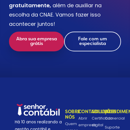
gratuitamente,
além de auxiliar na
escolha da CNAE. Vamos fazer isso
acontecer juntos!
Abra sua empresa
Fale com um
grátis
especialista
SOBRE
CONTABILIDADE
SOLUÇÕES
ATENDIME
NÓS
Abrir
Certificado
Comercial
Há 10 anos realizando a
Quem
empresa
digital
Suporte
gestão contábil e