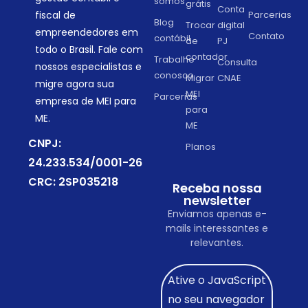
somos
grátis
Conta
Parcerias
fiscal de
Blog
Trocar
digital
empreendedores em
Contato
contábil
de
PJ
todo o Brasil. Fale com
contador
Trabalhe
Consulta
nossos especialistas e
conosco
Migrar
CNAE
migre agora sua
MEI
Parcerias
empresa de MEI para
para
ME.
ME
CNPJ:
Planos
24.233.534/0001-26
CRC: 2SP035218
Receba nossa
newsletter
Enviamos apenas e-
mails interessantes e
relevantes.
Ative o JavaScript
no seu navegador