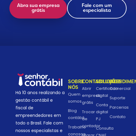
Abra sua empresa
Fale com um
grátis
especialista
SOBRE
CONTABILIDADE
SOLUÇÕES
ATENDIME
NÓS
Abrir
Certificado
Comercial
Há 10 anos realizando a
Quem
empresa
digital
Suporte
gestão contábil e
somos
grátis
Conta
Parcerias
fiscal de
Blog
Trocar
digital
empreendedores em
Contato
contábil
de
PJ
todo o Brasil. Fale com
contador
Trabalhe
Consulta
nossos especialistas e
conosco
Migrar
CNAE