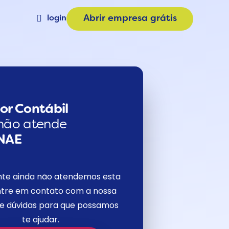
login
Abrir empresa grátis
Materiais
a
Calculadora de Plano
e
Consulta CNAE
or Contábil
não atende
NAE
nte ainda não atendemos esta
tre em contato com a nossa
de dúvidas para que possamos
te ajudar.