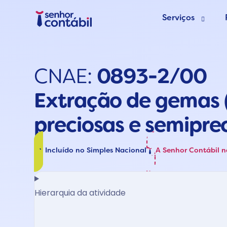
Serviços
Abrir Empr
CNAE:
0893-2/00
Trocar de
Extração de gemas 
Deixar de s
preciosas e semipre
Incluído no Simples Nacional
A Senhor Contábil 
Hierarquia da atividade