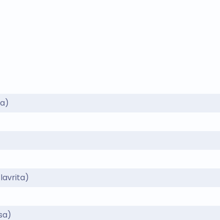
sa)
lavrita)
sa)