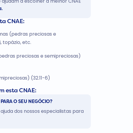
te ajudam a escolher a melhor CNAE
a.
sta CNAE:
as (pedras preciosas e
 topázio, etc.
(pedras preciosas e semipreciosas)
ipreciosas) (32.11-6)
om esta CNAE:
 PARA O SEU NEGÓCIO?
ajuda dos nossos especialistas para