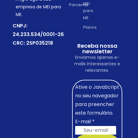
MEI
Parcerias
empresa de MEI para
para
ME.
ME
CNPJ:
Planos
24.233.534/0001-26
CRC: 2SP035218
Receba nossa
newsletter
Enviamos apenas e-
mails interessantes e
relevantes.
Ative o JavaScript
no seu navegador
para preencher
este formulário.
E-mail
*