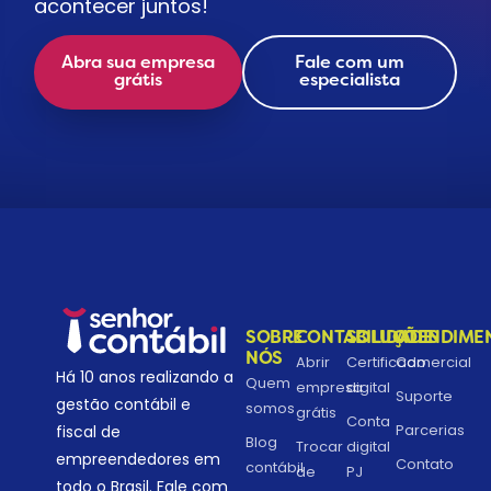
acontecer juntos!
Abra sua empresa
Fale com um
grátis
especialista
SOBRE
CONTABILIDADE
SOLUÇÕES
ATENDIME
NÓS
Abrir
Certificado
Comercial
Há 10 anos realizando a
Quem
empresa
digital
Suporte
gestão contábil e
somos
grátis
Conta
Parcerias
fiscal de
Blog
Trocar
digital
empreendedores em
Contato
contábil
de
PJ
todo o Brasil. Fale com