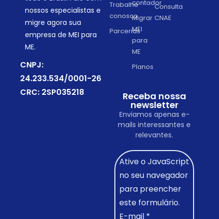
contador
Trabalhe
Consulta
nossos especialistas e
conosco
Migrar
CNAE
migre agora sua
MEI
Parcerias
empresa de MEI para
para
ME.
ME
CNPJ:
Planos
24.233.534/0001-26
CRC: 2SP035218
Receba nossa
newsletter
Enviamos apenas e-
mails interessantes e
relevantes.
Ative o JavaScript
no seu navegador
para preencher
este formulário.
E-mail
*