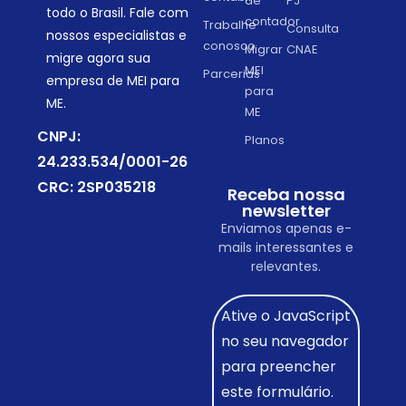
de
PJ
todo o Brasil. Fale com
contador
Trabalhe
Consulta
nossos especialistas e
conosco
Migrar
CNAE
migre agora sua
MEI
Parcerias
empresa de MEI para
para
ME.
ME
CNPJ:
Planos
24.233.534/0001-26
CRC: 2SP035218
Receba nossa
newsletter
Enviamos apenas e-
mails interessantes e
relevantes.
Ative o JavaScript
no seu navegador
para preencher
este formulário.