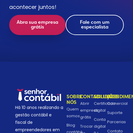
acontecer juntos!
Abra sua empresa
Fale com um
grátis
especialista
SOBRE
CONTABILIDADE
SOLUÇÕES
ATENDIME
NÓS
Abrir
Certificado
Comercial
Há 10 anos realizando a
Quem
empresa
digital
Suporte
gestão contábil e
somos
grátis
Conta
Parcerias
fiscal de
Blog
Trocar
digital
empreendedores em
Contato
contábil