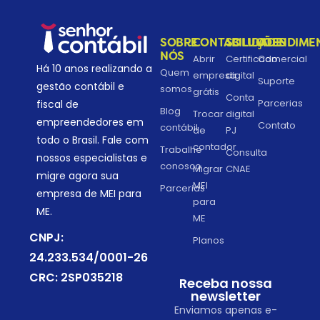
SOBRE
CONTABILIDADE
SOLUÇÕES
ATENDIME
NÓS
Abrir
Certificado
Comercial
Há 10 anos realizando a
Quem
empresa
digital
Suporte
gestão contábil e
somos
grátis
Conta
Parcerias
fiscal de
Blog
Trocar
digital
empreendedores em
Contato
contábil
de
PJ
todo o Brasil. Fale com
contador
Trabalhe
Consulta
nossos especialistas e
conosco
Migrar
CNAE
migre agora sua
MEI
Parcerias
empresa de MEI para
para
ME.
ME
CNPJ:
Planos
24.233.534/0001-26
CRC: 2SP035218
Receba nossa
newsletter
Enviamos apenas e-