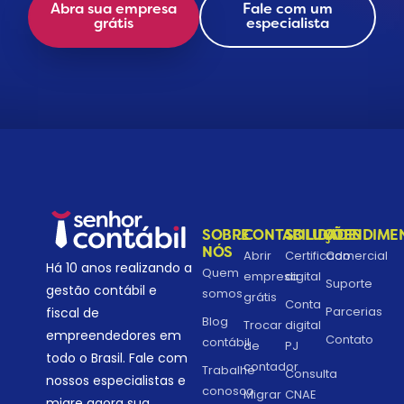
Abra sua empresa
Fale com um
grátis
especialista
SOBRE
CONTABILIDADE
SOLUÇÕES
ATENDIME
NÓS
Abrir
Certificado
Comercial
Há 10 anos realizando a
Quem
empresa
digital
Suporte
gestão contábil e
somos
grátis
Conta
Parcerias
fiscal de
Blog
Trocar
digital
empreendedores em
Contato
contábil
de
PJ
todo o Brasil. Fale com
contador
Trabalhe
Consulta
nossos especialistas e
conosco
Migrar
CNAE
migre agora sua