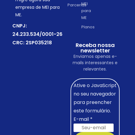
MEI
Parcerias
empresa de MEI para
para
ME.
ME
CNPJ:
Planos
24.233.534/0001-26
CRC: 2SP035218
Receba nossa
newsletter
Enviamos apenas e-
mails interessantes e
relevantes.
Ative o JavaScript
no seu navegador
para preencher
este formulário.
E-mail
*