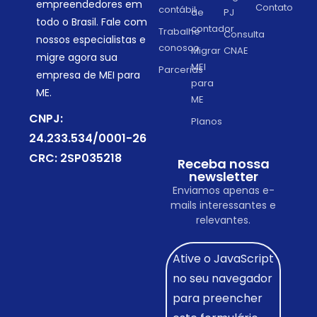
empreendedores em
Contato
contábil
de
PJ
todo o Brasil. Fale com
contador
Trabalhe
Consulta
nossos especialistas e
conosco
Migrar
CNAE
migre agora sua
MEI
Parcerias
empresa de MEI para
para
ME.
ME
CNPJ:
Planos
24.233.534/0001-26
CRC: 2SP035218
Receba nossa
newsletter
Enviamos apenas e-
mails interessantes e
relevantes.
Ative o JavaScript
no seu navegador
para preencher