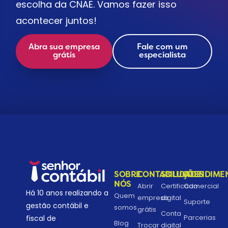
escolha da CNAE. Vamos fazer isso
acontecer juntos!
Abra sua empresa
Fale com um
grátis
especialista
SOBRE
CONTABILIDADE
SOLUÇÕES
ATENDIME
NÓS
Abrir
Certificado
Comercial
Há 10 anos realizando a
Quem
empresa
digital
Suporte
gestão contábil e
somos
grátis
Conta
Parcerias
fiscal de
Blog
Trocar
digital