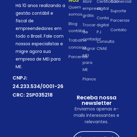
NÓS
Abrir
Certificado
Comercial
Há 10 anos realizando a
Quem
empresa
digital
Suporte
gestão contábil e
somos
grátis
Conta
Parcerias
fiscal de
Blog
Trocar
digital
empreendedores em
Contato
contábil
de
PJ
todo o Brasil. Fale com
contador
Trabalhe
Consulta
nossos especialistas e
conosco
Migrar
CNAE
migre agora sua
MEI
Parcerias
empresa de MEI para
para
ME.
ME
CNPJ:
Planos
24.233.534/0001-26
CRC: 2SP035218
Receba nossa
newsletter
Enviamos apenas e-
mails interessantes e
relevantes.