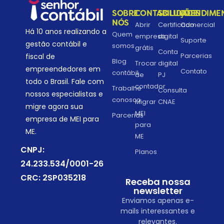
SOBRE
CONTABILIDADE
SOLUÇÕES
ATENDIME
NÓS
Abrir
Certificado
Comercial
Há 10 anos realizando a
Quem
empresa
digital
Suporte
gestão contábil e
somos
grátis
Conta
Parcerias
fiscal de
Blog
Trocar
digital
empreendedores em
Contato
contábil
de
PJ
todo o Brasil. Fale com
contador
Trabalhe
Consulta
nossos especialistas e
conosco
Migrar
CNAE
migre agora sua
MEI
Parcerias
empresa de MEI para
para
ME.
ME
CNPJ:
Planos
24.233.534/0001-26
CRC: 2SP035218
Receba nossa
newsletter
Enviamos apenas e-
mails interessantes e
relevantes.