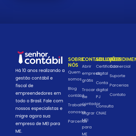
SOBRE
CONTABILIDADE
SOLUÇÕES
ATENDIME
NÓS
Abrir
Certificado
Comercial
Há 10 anos realizando a
Quem
empresa
digital
Suporte
gestão contábil e
somos
grátis
Conta
Parcerias
fiscal de
Blog
Trocar
digital
empreendedores em
Contato
contábil
de
PJ
todo o Brasil. Fale com
contador
Trabalhe
Consulta
nossos especialistas e
conosco
Migrar
CNAE
migre agora sua
MEI
Parcerias
empresa de MEI para
para
ME.
ME