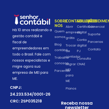
SOBRE
CONTABILIDADE
SOLUÇÕES
ATENDIME
NÓS
Abrir
Certificado
Comercial
Há 10 anos realizando a
Quem
empresa
digital
Suporte
gestão contábil e
somos
grátis
Conta
Parcerias
fiscal de
Blog
Trocar
digital
empreendedores em
Contato
contábil
de
PJ
todo o Brasil. Fale com
contador
Trabalhe
Consulta
nossos especialistas e
conosco
Migrar
CNAE
migre agora sua
MEI
Parcerias
empresa de MEI para
para
ME.
ME
CNPJ:
Planos
24.233.534/0001-26
CRC: 2SP035218
Receba nossa
newsletter