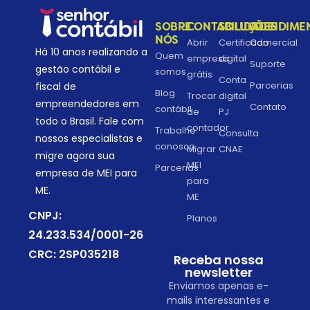
SOBRE
CONTABILIDADE
SOLUÇÕES
ATENDIME
NÓS
Abrir
Certificado
Comercial
Há 10 anos realizando a
Quem
empresa
digital
Suporte
gestão contábil e
somos
grátis
Conta
Parcerias
fiscal de
Blog
Trocar
digital
empreendedores em
Contato
contábil
de
PJ
todo o Brasil. Fale com
contador
Trabalhe
Consulta
nossos especialistas e
conosco
Migrar
CNAE
migre agora sua
MEI
Parcerias
empresa de MEI para
para
ME.
ME
CNPJ:
Planos
24.233.534/0001-26
CRC: 2SP035218
Receba nossa
newsletter
Enviamos apenas e-
mails interessantes e