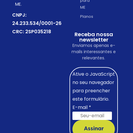
para
ME.
ME
CNPJ:
Planos
24.233.534/0001-26
CRC: 2SP035218
Receba nossa
newsletter
Enviamos apenas e-
mails interessantes e
relevantes.
Ative o JavaScript
no seu navegador
para preencher
este formulário.
E-mail
*
Assinar