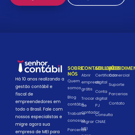
SOBRE
CONTABILIDADE
SOLUÇÕES
ATENDIME
NÓS
Abrir
Certificado
Comercial
Há 10 anos realizando a
Quem
empresa
digital
Suporte
gestão contábil e
somos
grátis
Conta
Parcerias
fiscal de
Blog
Trocar
digital
empreendedores em
Contato
contábil
de
PJ
todo o Brasil. Fale com
contador
Trabalhe
Consulta
nossos especialistas e
conosco
Migrar
CNAE
migre agora sua
MEI
Parcerias
empresa de MEI para