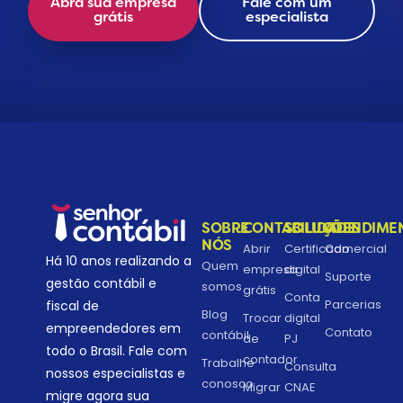
Abra sua empresa
Fale com um
grátis
especialista
SOBRE
CONTABILIDADE
SOLUÇÕES
ATENDIME
NÓS
Abrir
Certificado
Comercial
Há 10 anos realizando a
Quem
empresa
digital
Suporte
gestão contábil e
somos
grátis
Conta
Parcerias
fiscal de
Blog
Trocar
digital
empreendedores em
Contato
contábil
de
PJ
todo o Brasil. Fale com
contador
Trabalhe
Consulta
nossos especialistas e
conosco
Migrar
CNAE
migre agora sua