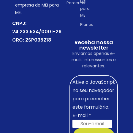
MEI
Parcerias
empresa de MEI para
para
ME.
ME
CNPJ:
Planos
24.233.534/0001-26
CRC: 2SP035218
Receba nossa
newsletter
Enviamos apenas e-
mails interessantes e
relevantes.
Ative o JavaScript
no seu navegador
para preencher
este formulário.
E-mail
*