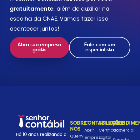
gratuitamente,
além de auxiliar na
escolha da CNAE. Vamos fazer isso
acontecer juntos!
Abra sua empresa
Fale com um
grátis
especialista
SOBRE
CONTABILIDADE
SOLUÇÕES
ATENDIME
NÓS
Abrir
Certificado
Comercial
Há 10 anos realizando a
Quem
empresa
digital
Suporte