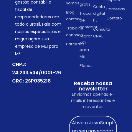
gestão contábil e
somos
grátis
Conta
Parcerias
fiscal de
Blog
Trocar
digital
empreendedores em
Contato
contábil
de
PJ
todo o Brasil. Fale com
contador
Trabalhe
Consulta
nossos especialistas e
conosco
Migrar
CNAE
migre agora sua
MEI
Parcerias
empresa de MEI para
para
ME.
ME
CNPJ:
Planos
24.233.534/0001-26
CRC: 2SP035218
Receba nossa
newsletter
Enviamos apenas e-
mails interessantes e
relevantes.
Ative o JavaScript
no seu navegador