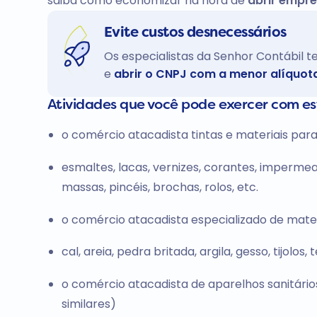
saiba como economizar na hora de
abrir empre
Evite custos desnecessários
Os especialistas da Senhor Contábil 
e
abrir o CNPJ com a menor alíquot
Atividades que você pode exercer com e
o comércio atacadista tintas e materiais para
esmaltes, lacas, vernizes, corantes, impermeab
massas, pincéis, brochas, rolos, etc.
o comércio atacadista especializado de mater
cal, areia, pedra britada, argila, gesso, tijolos,
o comércio atacadista de aparelhos sanitários 
similares)