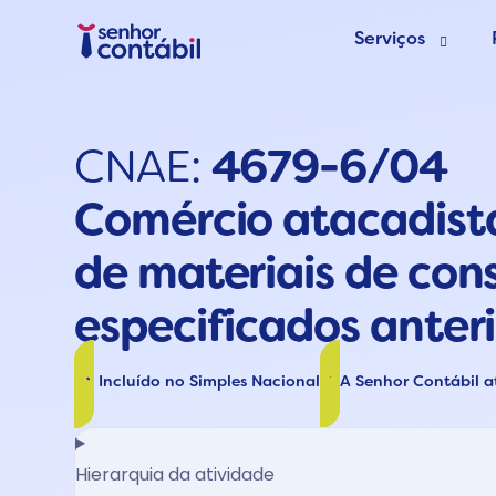
Serviços
Abrir Empr
CNAE:
4679-6/04
Trocar de
Comércio atacadist
Deixar de s
de materiais de con
especificados ante
Incluído no Simples Nacional
A Senhor Contábil 
Hierarquia da atividade