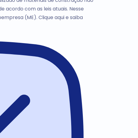
izado de materiais de construção não
e acordo com as leis atuais. Nesse
oempresa (ME). Clique aqui e saiba