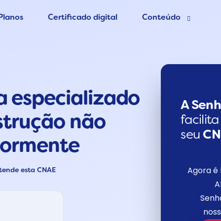
Planos
Certificado digital
Conteúdo
esa grátis
Blog Contábil
 Contador
Abertura de empres
a especializado
Contabilidade Onlin
er MEI
A Senh
strução não
facilit
seu
C
riormente
Agora é 
atende esta CNAE
A
Senho
noss