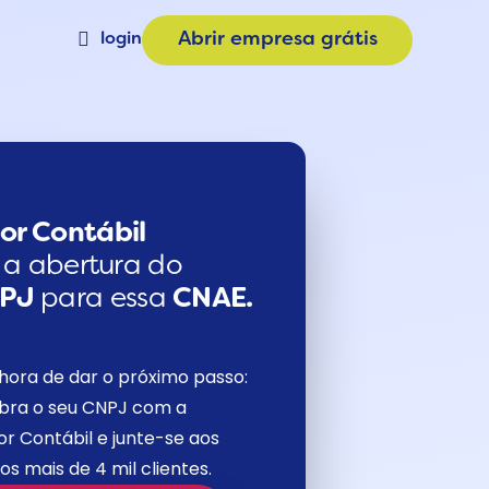
login
Abrir empresa grátis
Materiais
a
Calculadora de Plano
e
Consulta CNAE
or Contábil
a a abertura do
NPJ
para essa
CNAE.
hora de dar o próximo passo:
bra o seu CNPJ com a
r Contábil e junte-se aos
os mais de 4 mil clientes.