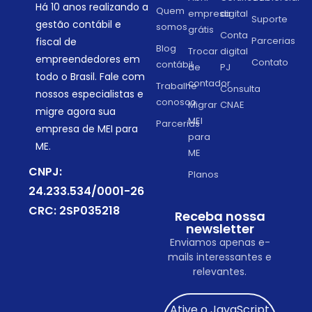
Há 10 anos realizando a
Quem
empresa
digital
Suporte
gestão contábil e
somos
grátis
Conta
Parcerias
fiscal de
Blog
Trocar
digital
empreendedores em
Contato
contábil
de
PJ
todo o Brasil. Fale com
contador
Trabalhe
Consulta
nossos especialistas e
conosco
Migrar
CNAE
migre agora sua
MEI
Parcerias
empresa de MEI para
para
ME.
ME
CNPJ:
Planos
24.233.534/0001-26
CRC: 2SP035218
Receba nossa
newsletter
Enviamos apenas e-
mails interessantes e
relevantes.
Ative o JavaScript