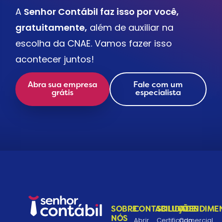
A
Senhor Contábil faz isso por você,
gratuitamente,
além de auxiliar na
escolha da CNAE. Vamos fazer isso
acontecer juntos!
Abra sua empresa
Fale com um
grátis
especialista
SOBRE
CONTABILIDADE
SOLUÇÕES
ATENDIME
NÓS
Abrir
Certificado
Comercial