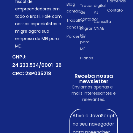
Parcerias
fiscal de
Blog
Trocar
digital
empreendedores em
Contato
contábil
de
PJ
todo o Brasil. Fale com
contador
Trabalhe
Consulta
nossos especialistas e
conosco
Migrar
CNAE
migre agora sua
MEI
Parcerias
empresa de MEI para
para
ME.
ME
CNPJ:
Planos
24.233.534/0001-26
CRC: 2SP035218
Receba nossa
newsletter
Enviamos apenas e-
mails interessantes e
relevantes.
Ative o JavaScript
no seu navegador
para preencher