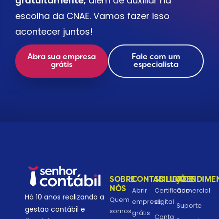
gratuitamente,
além de auxiliar na
escolha da CNAE. Vamos fazer isso
acontecer juntos!
Abra sua empresa
Fale com um
grátis
especialista
SOBRE
CONTABILIDADE
SOLUÇÕES
ATENDIME
NÓS
Abrir
Certificado
Comercial
Há 10 anos realizando a
Quem
empresa
digital
Suporte
gestão contábil e
somos
grátis
Conta