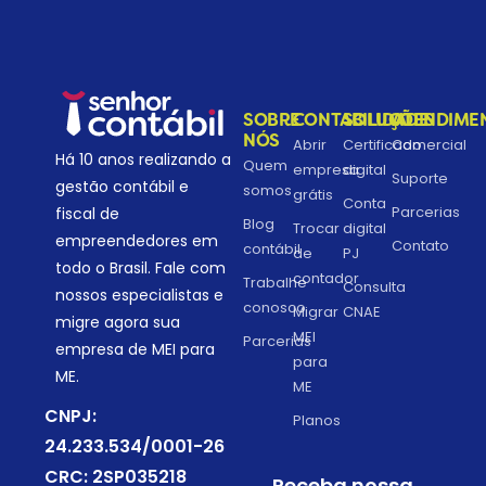
SOBRE
CONTABILIDADE
SOLUÇÕES
ATENDIME
NÓS
Abrir
Certificado
Comercial
Há 10 anos realizando a
Quem
empresa
digital
Suporte
gestão contábil e
somos
grátis
Conta
Parcerias
fiscal de
Blog
Trocar
digital
empreendedores em
Contato
contábil
de
PJ
todo o Brasil. Fale com
contador
Trabalhe
Consulta
nossos especialistas e
conosco
Migrar
CNAE
migre agora sua
MEI
Parcerias
empresa de MEI para
para
ME.
ME
CNPJ:
Planos
24.233.534/0001-26
CRC: 2SP035218
Receba nossa