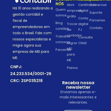
NÓS
Abrir
Certificado
Comercial
Há 10 anos realizando a
Quem
empresa
digital
Suporte
gestão contábil e
somos
grátis
Conta
Parcerias
fiscal de
Blog
Trocar
digital
empreendedores em
Contato
contábil
de
PJ
todo o Brasil. Fale com
contador
Trabalhe
Consulta
nossos especialistas e
conosco
Migrar
CNAE
migre agora sua
MEI
Parcerias
empresa de MEI para
para
ME.
ME
CNPJ:
Planos
24.233.534/0001-26
CRC: 2SP035218
Receba nossa
newsletter
Enviamos apenas e-
mails interessantes e
relevantes.