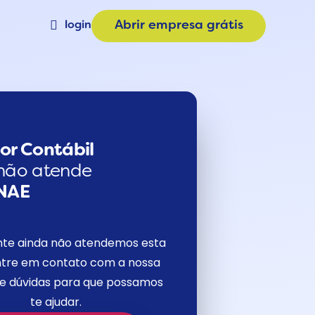
login
Abrir empresa grátis
Materiais
a
Calculadora de Plano
e
Consulta CNAE
or Contábil
não atende
NAE
nte ainda não atendemos esta
tre em contato com a nossa
de dúvidas para que possamos
te ajudar.