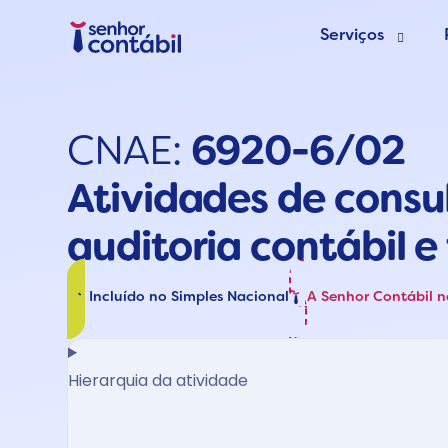
Serviços
Abrir Empr
CNAE:
6920-6/02
Trocar de
Atividades de consul
Deixar de s
auditoria contábil e 
Incluído no Simples Nacional
A Senhor Contábil 
Hierarquia da atividade