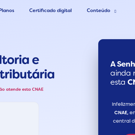
Planos
Certificado digital
Conteúdo
esa grátis
Blog Contábil
 Contador
Abertura de empres
toria e
Contabilidade Onlin
er MEI
A Senh
tributária
ainda 
esta
C
não atende esta CNAE
Infelizme
CNAE,
en
central 