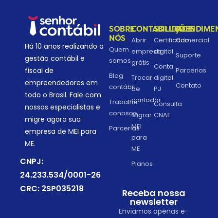
SOBRE
CONTABILIDADE
SOLUÇÕES
ATENDIME
NÓS
Abrir
Certificado
Comercial
Há 10 anos realizando a
Quem
empresa
digital
Suporte
gestão contábil e
somos
grátis
Conta
Parcerias
fiscal de
Blog
Trocar
digital
empreendedores em
Contato
contábil
de
PJ
todo o Brasil. Fale com
contador
Trabalhe
Consulta
nossos especialistas e
conosco
Migrar
CNAE
migre agora sua
MEI
Parcerias
empresa de MEI para
para
ME.
ME
CNPJ:
Planos
24.233.534/0001-26
CRC: 2SP035218
Receba nossa
newsletter
Enviamos apenas e-