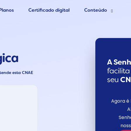
Planos
Certificado digital
Conteúdo
esa grátis
Blog Contábil
 Contador
Abertura de empres
gica
Contabilidade Onlin
er MEI
A Senh
facilit
atende esta CNAE
seu
C
Agora é 
A
Senho
noss