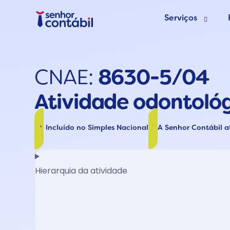
Serviços
Abrir Empr
CNAE:
8630-5/04
Trocar de
Atividade odontoló
Deixar de s
Incluído no Simples Nacional
A Senhor Contábil 
Hierarquia da atividade