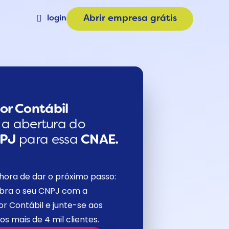
login
Abrir empresa grátis
Materiais
a
Calculadora de Plano
e
Consulta CNAE
or Contábil
a a abertura do
NPJ
para essa
CNAE.
hora de dar o próximo passo:
bra o seu CNPJ com a
r Contábil e junte-se aos
os mais de 4 mil clientes.