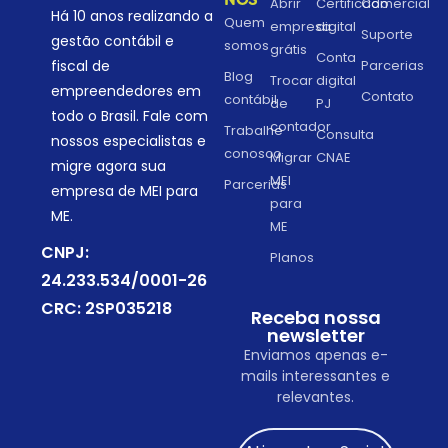
NÓS
Abrir
Certificado
Comercial
Há 10 anos realizando a
Quem
empresa
digital
Suporte
gestão contábil e
somos
grátis
Conta
Parcerias
fiscal de
Blog
Trocar
digital
empreendedores em
Contato
contábil
de
PJ
todo o Brasil. Fale com
contador
Trabalhe
Consulta
nossos especialistas e
conosco
Migrar
CNAE
migre agora sua
MEI
Parcerias
empresa de MEI para
para
ME.
ME
CNPJ:
Planos
24.233.534/0001-26
CRC: 2SP035218
Receba nossa
newsletter
Enviamos apenas e-
mails interessantes e
relevantes.