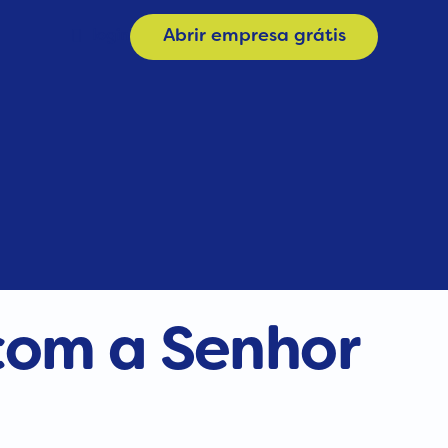
login
Abrir empresa grátis
Materiais
a
Calculadora de Plano
e
Consulta CNAE
 com a
Senhor