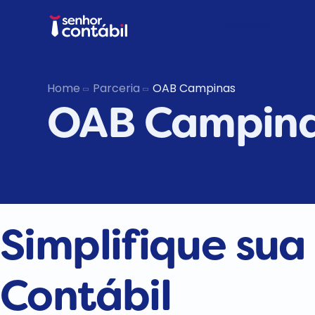
Serviços
Abrir Empr
Home
Parceria
OAB Campinas
OAB Campin
Trocar de
Deixar de s
Simplifique
sua
Contábil