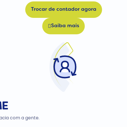
Trocar de contador agora
Saiba mais
E
racia com a gente.