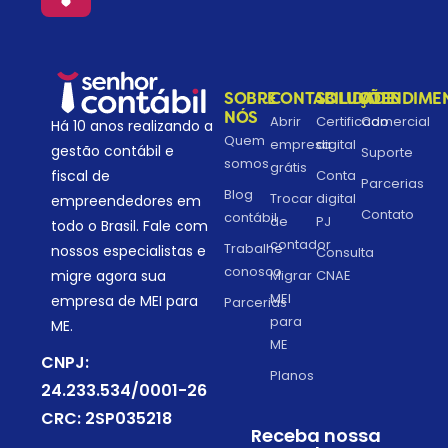
SOBRE
CONTABILIDADE
SOLUÇÕES
ATENDIME
NÓS
Abrir
Certificado
Comercial
Há 10 anos realizando a
Quem
empresa
digital
gestão contábil e
Suporte
somos
grátis
fiscal de
Conta
Parcerias
Blog
Trocar
digital
empreendedores em
Contato
contábil
de
PJ
todo o Brasil. Fale com
contador
Trabalhe
nossos especialistas e
Consulta
conosco
migre agora sua
Migrar
CNAE
MEI
empresa de MEI para
Parcerias
para
ME.
ME
CNPJ:
Planos
24.233.534/0001-26
CRC: 2SP035218
Receba nossa