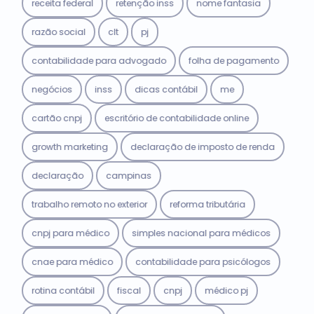
receita federal
retenção inss
nome fantasia
razão social
clt
pj
contabilidade para advogado
folha de pagamento
negócios
inss
dicas contábil
me
cartão cnpj
escritório de contabilidade online
growth marketing
declaração de imposto de renda
declaração
campinas
trabalho remoto no exterior
reforma tributária
cnpj para médico
simples nacional para médicos
cnae para médico
contabilidade para psicólogos
rotina contábil
fiscal
cnpj
médico pj