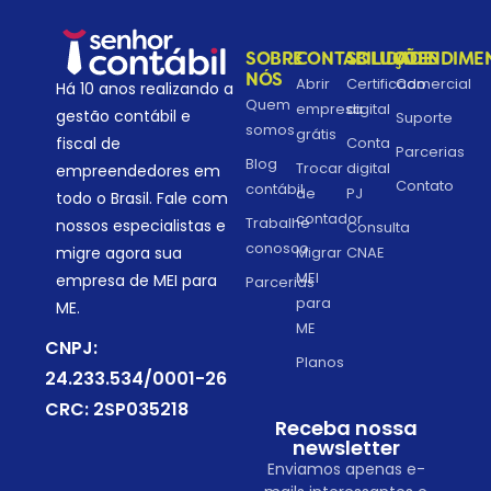
SOBRE
CONTABILIDADE
SOLUÇÕES
ATENDIME
NÓS
Abrir
Certificado
Comercial
Há 10 anos realizando a
Quem
empresa
digital
gestão contábil e
Suporte
somos
grátis
fiscal de
Conta
Parcerias
Blog
Trocar
digital
empreendedores em
Contato
contábil
de
PJ
todo o Brasil. Fale com
contador
Trabalhe
nossos especialistas e
Consulta
conosco
migre agora sua
Migrar
CNAE
MEI
empresa de MEI para
Parcerias
para
ME.
ME
CNPJ:
Planos
24.233.534/0001-26
CRC: 2SP035218
Receba nossa
newsletter
Enviamos apenas e-