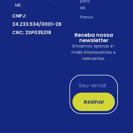
para
ME.
ME
CNPJ:
Planos
24.233.534/0001-26
CRC: 2SP035218
Receba nossa
newsletter
Enviamos apenas e-
mails interessantes e
relevantes.
Assinar