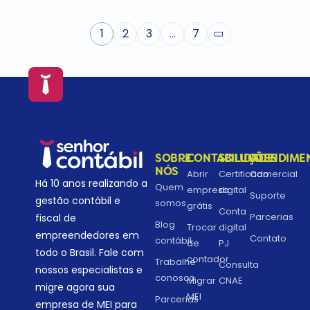
1
2
3
…
7
SOBRE
CONTABILIDADE
SOLUÇÕES
ATENDIME
NÓS
Abrir
Certificado
Comercial
Há 10 anos realizando a
Quem
empresa
digital
Suporte
gestão contábil e
somos
grátis
Conta
Parcerias
fiscal de
Blog
Trocar
digital
empreendedores em
Contato
contábil
de
PJ
todo o Brasil. Fale com
contador
Trabalhe
Consulta
nossos especialistas e
conosco
Migrar
CNAE
migre agora sua
MEI
Parcerias
empresa de MEI para