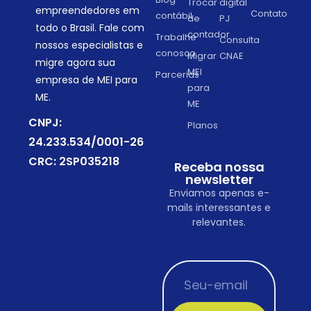
Trocar
digital
empreendedores em
Contato
contábil
de
PJ
todo o Brasil. Fale com
contador
Trabalhe
Consulta
nossos especialistas e
conosco
Migrar
CNAE
migre agora sua
MEI
Parcerias
empresa de MEI para
para
ME.
ME
CNPJ:
Planos
24.233.534/0001-26
CRC: 2SP035218
Receba nossa
newsletter
Enviamos apenas e-
mails interessantes e
relevantes.