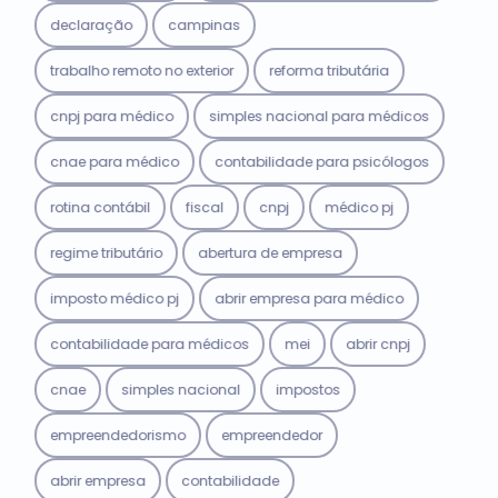
declaração
campinas
trabalho remoto no exterior
reforma tributária
cnpj para médico
simples nacional para médicos
cnae para médico
contabilidade para psicólogos
rotina contábil
fiscal
cnpj
médico pj
regime tributário
abertura de empresa
imposto médico pj
abrir empresa para médico
contabilidade para médicos
mei
abrir cnpj
cnae
simples nacional
impostos
empreendedorismo
empreendedor
abrir empresa
contabilidade