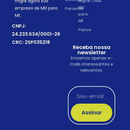
migre agora sua
Migrar
CNAE
MEI
empresa de MEI para
Parcerias
para
ME.
ME
CNPJ:
Planos
24.233.534/0001-26
CRC: 2SP035218
Receba nossa
newsletter
Enviamos apenas e-
mails interessantes e
relevantes.
Assinar