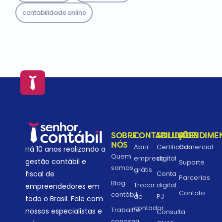
contabilidade online
SOBRE
CONTABILIDADE
SOLUÇÕES
ATENDIME
NÓS
Abrir
Certificado
Comercial
Há 10 anos realizando a
Quem
empresa
digital
gestão contábil e
Suporte
somos
grátis
fiscal de
Conta
Parcerias
Blog
Trocar
digital
empreendedores em
Contato
contábil
de
PJ
todo o Brasil. Fale com
contador
Trabalhe
nossos especialistas e
Consulta
conosco