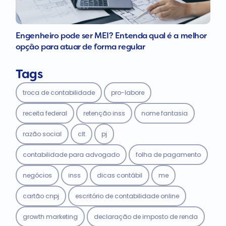
Engenheiro pode ser MEI? Entenda qual é a melhor
opção para atuar de forma regular
Tags
troca de contabilidade
pro-labore
receita federal
retenção inss
nome fantasia
razão social
clt
pj
contabilidade para advogado
folha de pagamento
negócios
inss
dicas contábil
me
cartão cnpj
escritório de contabilidade online
growth marketing
declaração de imposto de renda