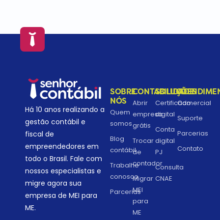
SOBRE
CONTABILIDADE
SOLUÇÕES
ATENDIME
NÓS
Abrir
Certificado
Comercial
Há 10 anos realizando a
Quem
empresa
digital
Suporte
gestão contábil e
somos
grátis
Conta
Parcerias
fiscal de
Blog
Trocar
digital
empreendedores em
Contato
contábil
de
PJ
todo o Brasil. Fale com
contador
Trabalhe
Consulta
nossos especialistas e
conosco
Migrar
CNAE
migre agora sua
MEI
Parcerias
empresa de MEI para
para
ME.
ME