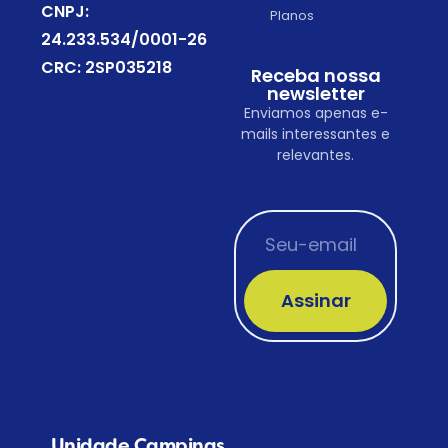
CNPJ:
Planos
24.233.534/0001-26
CRC: 2SP035218
Receba nossa
newsletter
Enviamos apenas e-
mails interessantes e
relevantes.
Assinar
Unidade Campinas