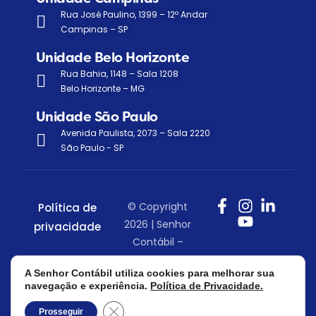
Rua José Paulino, 1399 – 12º Andar
Campinas – SP
Unidade Belo Horizonte
Rua Bahia, 1148 – Sala 1208
Belo Horizonte – MG
Unidade São Paulo
Avenida Paulista, 2073 – Sala 2220
São Paulo - SP
© Copyright
Política de
2026 | Senhor
privacidade
Contábil –
Todos os
A Senhor Contábil utiliza cookies para melhorar sua
direitos
navegação e experiência.
Política de Privacidade.
reservados.
Close GDPR Cookie Banner
Prosseguir