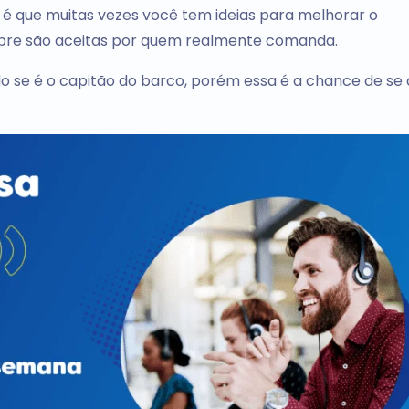
é que muitas vezes você tem ideias para melhorar o
pre são aceitas por quem realmente comanda.
o se é o capitão do barco, porém essa é a chance de se 