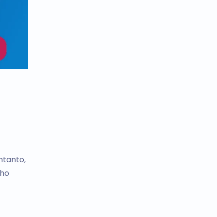
ntanto,
nho