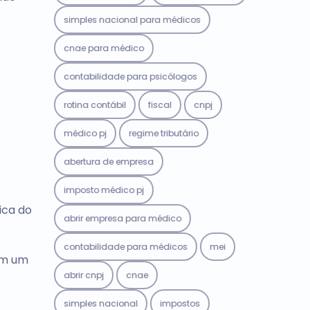
simples nacional para médicos
cnae para médico
contabilidade para psicólogos
rotina contábil
fiscal
cnpj
médico pj
regime tributário
abertura de empresa
imposto médico pj
ica do
abrir empresa para médico
contabilidade para médicos
mei
em um
abrir cnpj
cnae
simples nacional
impostos