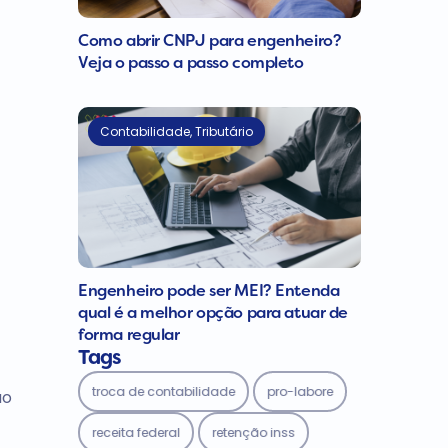
Como abrir CNPJ para engenheiro?
Veja o passo a passo completo
Contabilidade
,
Tributário
Engenheiro pode ser MEI? Entenda
qual é a melhor opção para atuar de
forma regular
Tags
troca de contabilidade
pro-labore
ão
receita federal
retenção inss