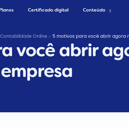
Planos
Certificado digital
Conteúdo
esa grátis
Blog Contábil
Contabilidade Online
5 motivos para você abrir agor
a você abrir ag
 Contador
Abertura de empres
Contabilidade Onlin
er MEI
 empresa