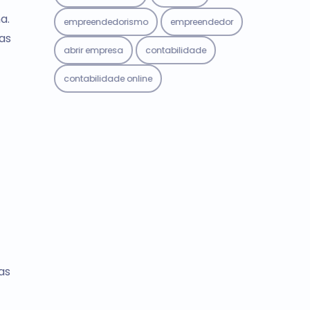
a.
empreendedorismo
empreendedor
as
abrir empresa
contabilidade
contabilidade online
as