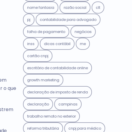
nome fantasia
razão social
clt
pj
contabilidade para advogado
folha de pagamento
negócios
inss
dicas contábil
me
cartão cnpj
escritório de contabilidade online
bem
growth marketing
r o que
declaração de imposto de renda
declaração
campinas
istrem
trabalho remoto no exterior
reforma tributária
cnpj para médico
ade