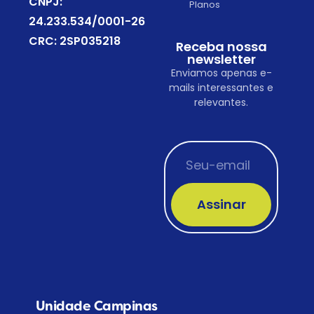
CNPJ:
Planos
24.233.534/0001-26
CRC: 2SP035218
Receba nossa
newsletter
Enviamos apenas e-
mails interessantes e
relevantes.
Assinar
Unidade Campinas