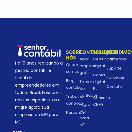
SOBRE
CONTABILIDADE
SOLUÇÕES
ATENDIME
NÓS
Abrir
Certificado
Comercial
Há 10 anos realizando a
Quem
empresa
digital
Suporte
gestão contábil e
somos
grátis
Conta
Parcerias
fiscal de
Blog
Trocar
digital
empreendedores em
Contato
contábil
de
PJ
todo o Brasil. Fale com
contador
Trabalhe
Consulta
nossos especialistas e
conosco
Migrar
CNAE
migre agora sua
MEI
Parcerias
empresa de MEI para
para
ME.
ME