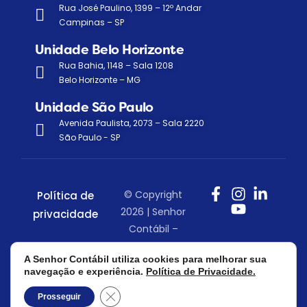
Rua José Paulino, 1399 – 12º Andar
Campinas – SP
Unidade Belo Horizonte
Rua Bahia, 1148 – Sala 1208
Belo Horizonte – MG
Unidade São Paulo
Avenida Paulista, 2073 – Sala 2220
São Paulo - SP
© Copyright
Política de
2026 | Senhor
privacidade
Contábil –
Todos os
A Senhor Contábil utiliza cookies para melhorar sua
direitos
navegação e experiência.
Política de Privacidade.
reservados.
Close GDPR Cookie Banner
Prosseguir