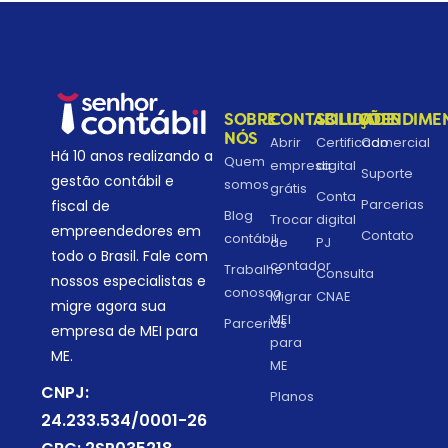
SOBRE
CONTABILIDADE
SOLUÇÕES
ATENDIME
NÓS
Abrir
Certificado
Comercial
Há 10 anos realizando a
Quem
empresa
digital
Suporte
gestão contábil e
somos
grátis
Conta
Parcerias
fiscal de
Blog
Trocar
digital
empreendedores em
Contato
contábil
de
PJ
todo o Brasil. Fale com
contador
Trabalhe
Consulta
nossos especialistas e
conosco
Migrar
CNAE
migre agora sua
MEI
Parcerias
empresa de MEI para
para
ME.
ME
CNPJ:
Planos
24.233.534/0001-26