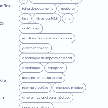
efícios
folha de pagamento
negócios
inss
dicas contábil
me
Não
cartão cnpj
escritório de contabilidade online
growth marketing
declaração de imposto de renda
declaração
campinas
trabalho remoto no exterior
ca e
reforma tributária
cnpj para médico
ntes
simples nacional para médicos
cnae para médico