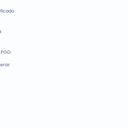
ificado
a
 PGD.
gerar