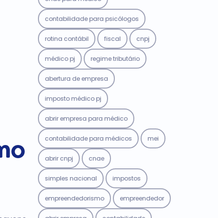
contabilidade para psicólogos
rotina contábil
fiscal
cnpj
médico pj
regime tributário
abertura de empresa
imposto médico pj
abrir empresa para médico
contabilidade para médicos
mei
omo
abrir cnpj
cnae
simples nacional
impostos
empreendedorismo
empreendedor