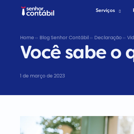
Serviços
Abrir Empr
Home
Blog Senhor Contábil
Declaração
Vi
Você sabe o 
Trocar de
Deixar de s
1 de março de 2023