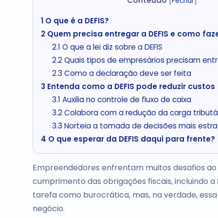
Conteúdo
[
Fechar
]
1
O que é a DEFIS?
2
Quem precisa entregar a DEFIS e como faz
2.1
O que a lei diz sobre a DEFIS
2.2
Quais tipos de empresários precisam ent
2.3
Como a declaração deve ser feita
3
Entenda como a DEFIS pode reduzir custos
3.1
Auxilia no controle de fluxo de caixa
3.2
Colabora com a redução da carga tributá
3.3
Norteia a tomada de decisões mais estra
4
O que esperar da DEFIS daqui para frente?
Empreendedores enfrentam muitos desafios ao ge
cumprimento das obrigações fiscais, incluindo a
tarefa como burocrática, mas, na verdade, essa
negócio.