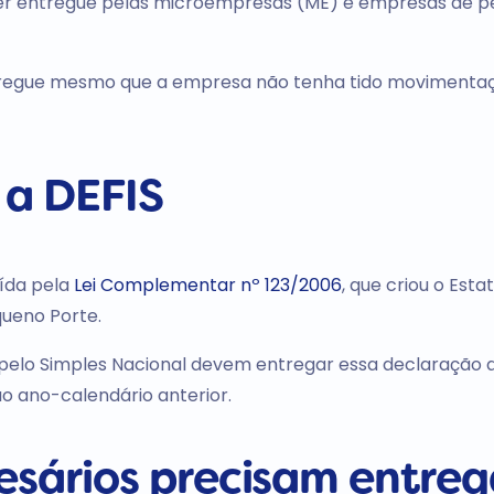
er entregue pelas microempresas (ME) e empresas de 
tregue mesmo que a empresa não tenha tido movimenta
e a DEFIS
uída pela
Lei Complementar nº 123/2006
, que criou o Esta
ueno Porte.
pelo Simples Nacional devem entregar essa declaração 
ao ano-calendário anterior.
esários precisam entreg