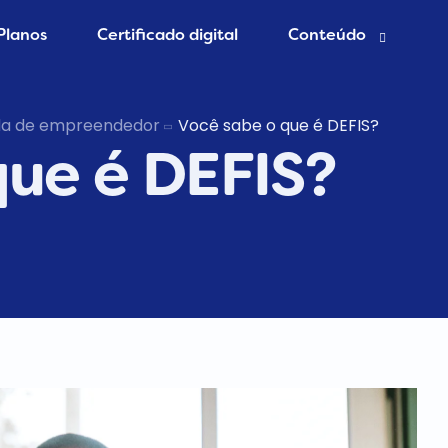
Planos
Certificado digital
Conteúdo
esa grátis
Blog Contábil
da de empreendedor
Você sabe o que é DEFIS?
que é DEFIS?
 Contador
Abertura de empres
Contabilidade Onlin
er MEI