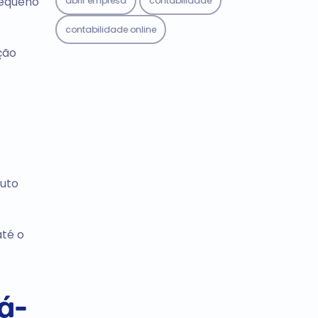
pequeno
abrir empresa
contabilidade
contabilidade online
ção
tuto
até o
á-