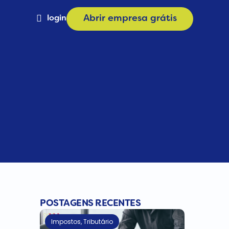
login
Abrir empresa grátis
Materiais
a
Calculadora de Plano
e
Consulta CNAE
POSTAGENS RECENTES
Impostos
,
Tributário