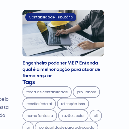
Contabilidade
,
Tributário
Engenheiro pode ser MEI? Entenda
qual é a melhor opção para atuar de
forma regular
Tags
troca de contabilidade
pro-labore
pelo
receita federal
retenção inss
essa
 do
nome fantasia
razão social
clt
pj
contabilidade para advogado