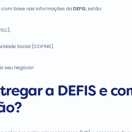
s com base nas informações da
DEFIS
, estão:
SLL);
ridade Social (COFINS).
o seu negócio!
tregar a DEFIS e c
ção?