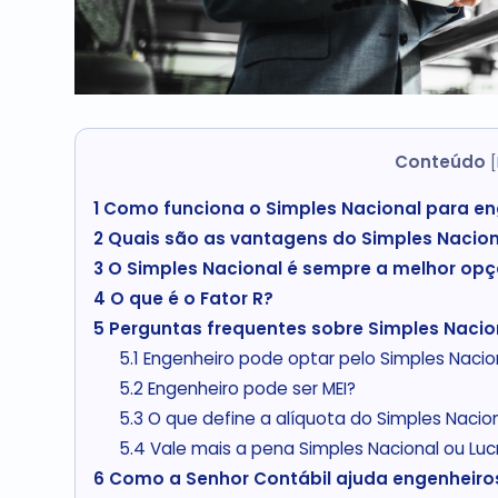
Conteúdo
[
1
Como funciona o Simples Nacional para en
2
Quais são as vantagens do Simples Nacion
3
O Simples Nacional é sempre a melhor op
4
O que é o Fator R?
5
Perguntas frequentes sobre Simples Nacio
5.1
Engenheiro pode optar pelo Simples Nacio
5.2
Engenheiro pode ser MEI?
5.3
O que define a alíquota do Simples Nacio
5.4
Vale mais a pena Simples Nacional ou Lu
6
Como a Senhor Contábil ajuda engenheiros 