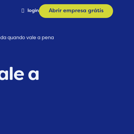
login
Abrir empresa grátis
Materiais
nda quando vale a pena
a
Calculadora de Plano
e
Consulta CNAE
ale a