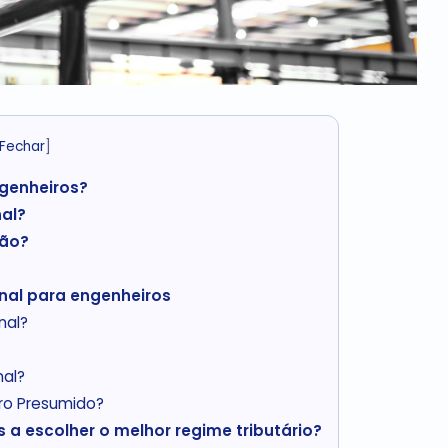
Fechar
]
genheiros?
al?
ção?
nal para engenheiros
nal?
nal?
cro Presumido?
a escolher o melhor regime tributário?