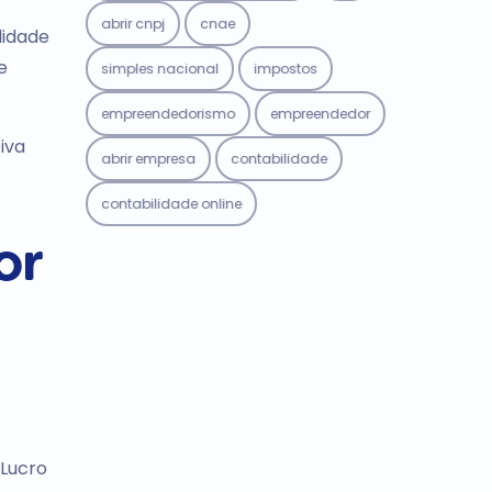
abrir cnpj
cnae
lidade
e
simples nacional
impostos
empreendedorismo
empreendedor
iva
abrir empresa
contabilidade
contabilidade online
or
 Lucro