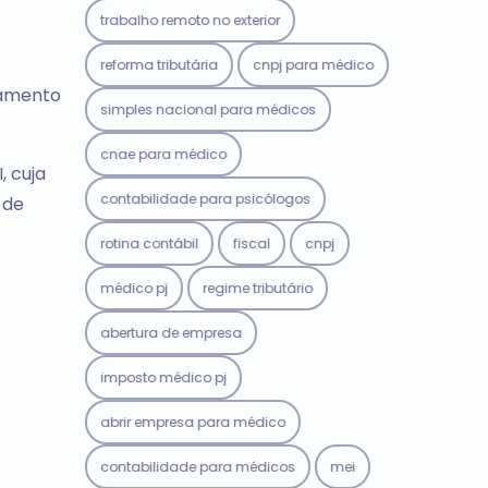
trabalho remoto no exterior
reforma tributária
cnpj para médico
gamento
simples nacional para médicos
cnae para médico
, cuja
contabilidade para psicólogos
 de
rotina contábil
fiscal
cnpj
médico pj
regime tributário
abertura de empresa
imposto médico pj
abrir empresa para médico
contabilidade para médicos
mei