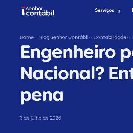
Serviços
Abrir Empr
Home
Blog Senhor Contábil
Contabilidade
Engenheiro p
Trocar de
Deixar de s
Nacional? En
pena
3 de julho de 2026