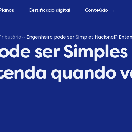
Planos
Certificado digital
Conteúdo
esa grátis
Blog Contábil
Tributário
Engenheiro pode ser Simples Nacional? Ente
ode ser Simples
 Contador
Abertura de empres
Contabilidade Onlin
er MEI
tenda quando v