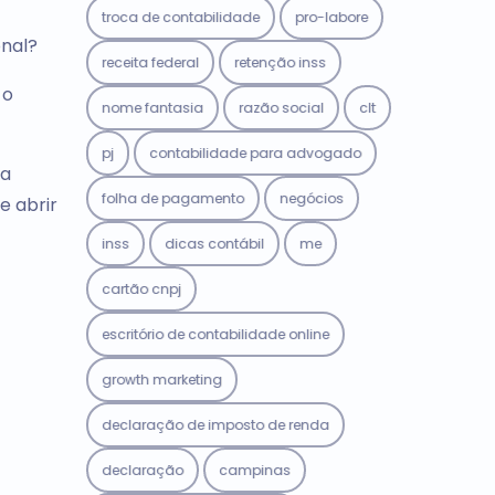
troca de contabilidade
pro-labore
onal?
receita federal
retenção inss
 o
nome fantasia
razão social
clt
pj
contabilidade para advogado
da
folha de pagamento
negócios
e abrir
inss
dicas contábil
me
cartão cnpj
escritório de contabilidade online
growth marketing
declaração de imposto de renda
declaração
campinas